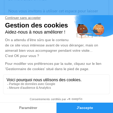
Nous vous invitons à utiliser cet espace pour laisser
vos condoléances, partager des photos souvenirs, une
anecdote ou exprimer vos pensées à travers des
poèmes ou des textes. Cet endroit est un lieu
d'expression dédié à honorer la mémoire d’Andrée
POUYET.
Un service de plantation d’arbre hommage est
disponible ici
.
Je rends hommage
Cérémonie civile
mercredi 01 avril 2026 à 10h00
3
Crématorium de Châlons-en-Champagne
Faire-part
Hommages
route de Marson