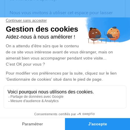
Nous vous invitons à utiliser cet espace pour laisser
vos condoléances, partager des photos souvenirs, une
anecdote ou exprimer vos pensées à travers des
poèmes ou des textes. Cet endroit est un lieu
d'expression dédié à honorer la mémoire de Bernard
JANOT.
Un service de plantation d’arbre hommage est
disponible ici
.
Je rends hommage
Cérémonie religieuse
mercredi 22 mai 2024 à 10h00
1
Église Sainte Marie de Magenta
Faire-part
Hommages
51530 Magenta