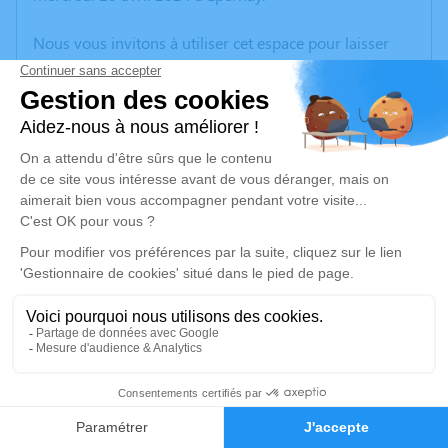
Nous vous invitons à utiliser cet espace pour laisser
vos condoléances, partager des photos souvenirs, une
anecdote ou exprimer vos pensées à travers des
poèmes ou des textes. Cet endroit est un lieu
d'expression dédié à honorer la mémoire de Christiane
PONCET.
Un service de plantation d’arbre hommage est
disponible ici
.
Je rends hommage
Cérémonie religieuse
mardi 16 avril 2024 à 14h30
2
Église Saint Pierre Saint Paul de Épernay
Faire-part
Hommages
15 rue Magenta