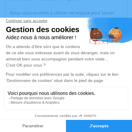
Nous vous invitons à utiliser cet espace pour laisser
vos condoléances, partager des photos souvenirs, une
anecdote ou exprimer vos pensées à travers des
poèmes ou des textes. Cet endroit est un lieu
d'expression dédié à honorer la mémoire de
Christophe FROELIGER.
Un service de plantation d’arbre hommage est
disponible ici
.
Je rends hommage
Crémation
mardi 06 juin 2023 à 08h30
18
Centre Funéraire Régional de Châlons-en-
Faire-part
Hommages
Champagne