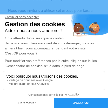
Nous vous invitons à utiliser cet espace pour laisser
vos condoléances, partager des photos souvenirs, une
anecdote ou exprimer vos pensées à travers des
poèmes ou des textes. Cet endroit est un lieu
d'expression dédié à honorer la mémoire de Daniel
HEMART.
Un service de plantation d’arbre hommage est
disponible ici
.
Je rends hommage
Cérémonie religieuse
mardi 21 mai 2024 à 10h00
3
Église Saint Georges de Damery
Faire-part
Hommages
51480 Damery