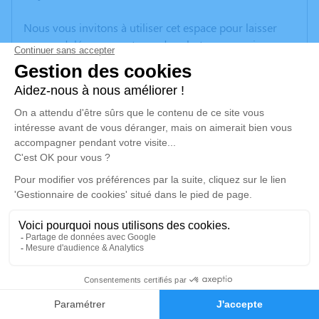
Nous vous invitons à utiliser cet espace pour laisser
vos condoléances, partager des photos souvenirs, une
anecdote ou exprimer vos pensées à travers des
poèmes ou des textes. Cet endroit est un lieu
d'expression dédié à honorer la mémoire d’Eliane
HENRY.
Un service de plantation d’arbre hommage est
disponible ici
.
Je rends hommage
Cérémonie religieuse
lundi 03 février 2025 à 14h30
2
Eglise de Tailly
08240 Tailly
Faire-part
Hommages