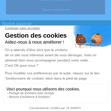
Devis marbrerie
Notre agence
Pompes Funèbres Jesson
03 67 72 31 20
marbreriejesson@orange.fr
30 Av. Alfred Anatole Thévenet - 51530 - Magenta
4.9/5 - 109 avis
Nos Services
Liens utiles
Services aux familles
Avis de décès
Demande de rendez-vous en
agence
Mentions légales
Politique de traitement des données personnelles
Politique d’utilisation des cookies
Gestionnaire de cookies
Zone d'intervention